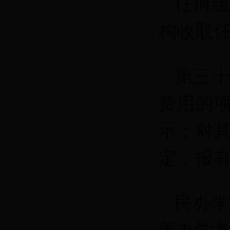
任何组
构收取
第三十
费用的
示；对
定，报
民办学