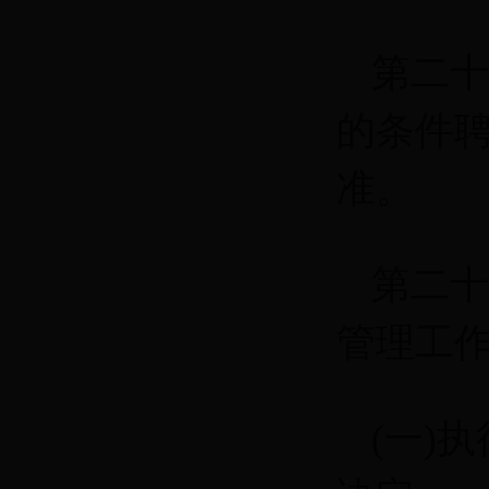
第二十
的条件
准。
第二十
管理工
(一)