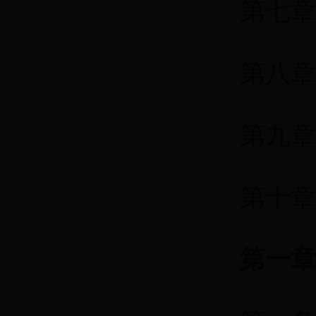
第七章
第八章
第九章
第十章
第一章