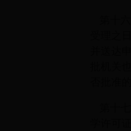
第十六
受理之
并送达
批机关
否批准
第十七
学许可