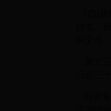
(四)
姓名、
明文件
第十三
日起三
同意筹
说明理