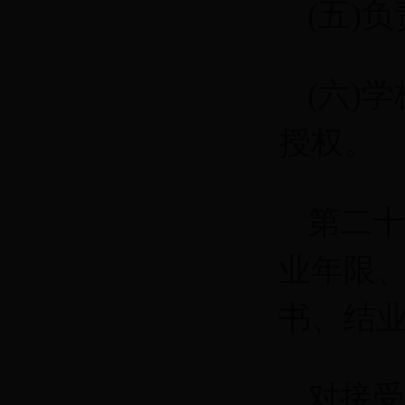
(五)
(六)
授权。
第二十
业年限
书、结
对接受