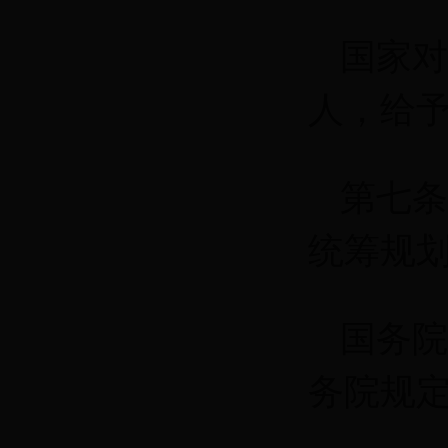
国家对
人，给
第七条
统筹规
国务院
务院规