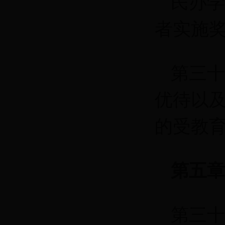
民办学
者实施
第三十
优待以
的受教
第五章
第三十