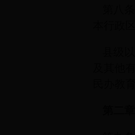
第八条
本行政
县级以
及其他
民办教
第二章