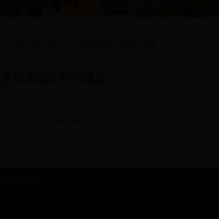
当前位置>
首页
>
规章制度
>
教育法规
> 正文
强意识形态工作的规定
看次数：
0577xty.com/download/guiding.doc
下一篇：
中华人民共和国中外合作办学条例
三路882号湘教
 )