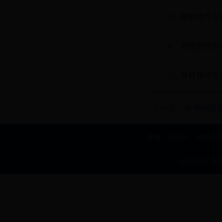
5、根据领导
6、管理和指
7、做好领导安
上一篇：
秘书科职
邮编：410205 招生咨
(版权所有 湖南