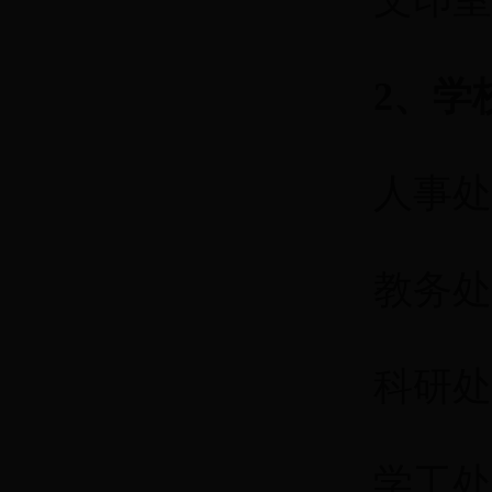
文印室：
2、学
人事处
教务处
科研处：
学工处