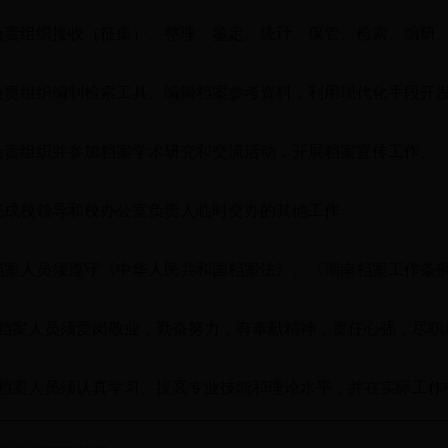
负责组织接收（征集）、整理、鉴定、统计、保管、检索、编研
负责组织编制检索工具、编辑档案参考资料，利用现代化手段开
负责组织并参加档案学术研究和交流活动，开展档案宣传工作。
完成校领导和校办公室负责人临时交办的其他工作。
档案人员须遵守《中华人民共和国档案法》、《湖南档案工作条
、档案人员须爱岗敬业，勤奋努力，有奉献精神，责任心强，尽
、档案人员须认真学习、提高专业技能和理论水平，并在实际工作