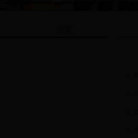
首页
1、
2、
3、
4、