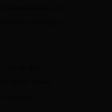
、开放和利用全校各类档案及有关资料。
发档案信息资源，促进档案信息交流。
例》，依章办事，遵纪守法。
职尽责，团结互助，有团队精神。
中不断提高业务水平。